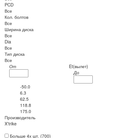
PCD
Все
Кол. болтов
Все
Ширина диска
Все
Dia
Все
Тип диска
Все
От
Et(вылет)
До
-50.0
6.3
62.5
118.8
175.0
Производитель
X'trike
Больше 4х шт. (
700
)