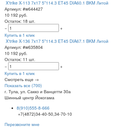
X'trike X-113 7x17 5*114.3 ET45 DIA60.1 BKM Литой
Артикул: #w644427
10 192 руб.
Остаток: 18 шт.
−
+
Купить в 1 клик
X'trike X-136 7x17 5*114.3 ET45 DIA67.1 BKM Литой
Артикул: #w635804
10 192 руб.
Остаток: 11 шт.
−
+
Купить в 1 клик
Смотреть еще →
Показать все (700)
г. Тула, ул. Сакко и Ванцетти 30а
Шинный центр
Йокогама
8(910)555-8-666
+7(4872)34-40-50,34-70-10
Перезвоните мне