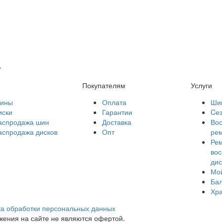
.
Покупателям
Услуги
ины
Оплата
Ши
иски
Гарантии
Cе
аспродажа шин
Доставка
Вос
аспродажа дисков
Опт
ре
Рем
вос
дис
Мой
Бал
Хр
а обработки персональных данных
ения на сайте не являются офертой.