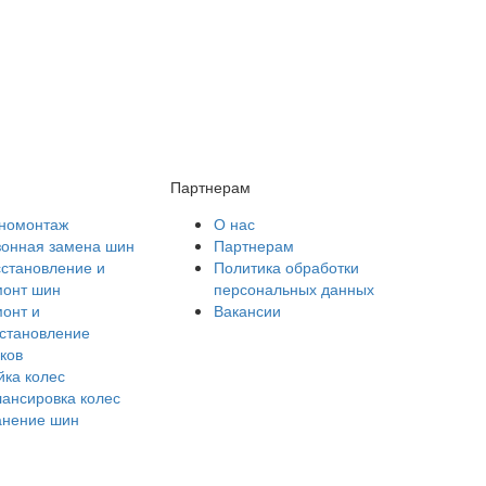
Партнерам
номонтаж
О нас
зонная замена шин
Партнерам
становление и
Политика обработки
монт шин
персональных данных
онт и
Вакансии
становление
ков
ка колес
ансировка колес
анение шин