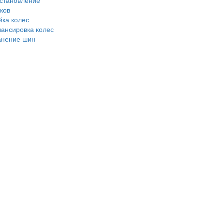
становление
ков
ка колес
ансировка колес
анение шин