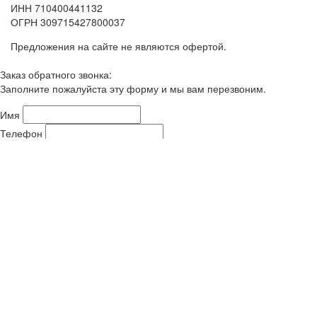
ИНН 710400441132
ОГРН 309715427800037
Предложения на сайте не являются офертой.
Заказ обратного звонка:
Заполните пожалуйста эту форму и мы вам перезвоним.
Имя
Телефон
Комментарий
Защита от автоматического заполнения - решите уравнение:
я ознакомлен с
политикой обработки персоональных данных
и
даю согласия на обработку персональных данных
Отправить
*
- обязательные поля
Покупка в 1-н клик:
Заполните пожалуйста эту форму и мы вам перезвоним.