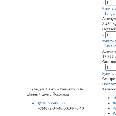
−
Купить в
Tunga 
Артикул
3 450 р
Остаток
−
Купить в
Gislav
Артикул
17 763 
Остаток
−
Купить в
Смотре
Показат
г. Тула, ул. Сакко и Ванцетти 30а
Каталог
Шинный центр
Йокогама
Ш
8(910)555-8-666
Д
+7(4872)34-40-50,34-70-10
Р
Р