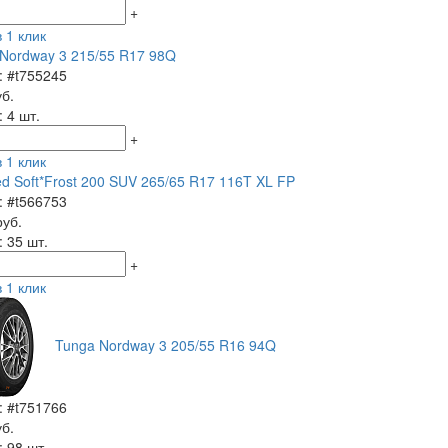
+
 1 клик
Nordway 3 215/55 R17 98Q
: #t755245
уб.
 4 шт.
+
 1 клик
ed Soft*Frost 200 SUV 265/65 R17 116T XL FP
: #t566753
руб.
: 35 шт.
+
 1 клик
Tunga Nordway 3 205/55 R16 94Q
: #t751766
уб.
: 98 шт.