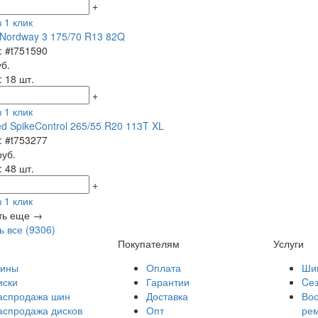
+
 1 клик
Nordway 3 175/70 R13 82Q
: #t751590
уб.
: 18 шт.
+
 1 клик
ed SpikeControl 265/55 R20 113T XL
: #t753277
руб.
: 48 шт.
+
 1 клик
ть еще →
ь все (9306)
Покупателям
Услуги
ины
Оплата
Ши
иски
Гарантии
Cе
аспродажа шин
Доставка
Вос
аспродажа дисков
Опт
ре