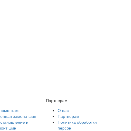
Партнерам
номонтаж
О нас
зонная замена шин
Партнерам
становление и
Политика обработки
монт шин
персон