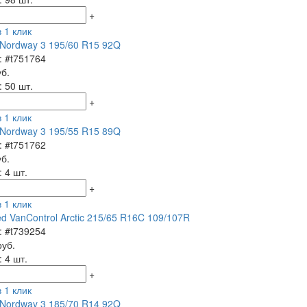
+
 1 клик
Nordway 3 195/60 R15 92Q
: #t751764
уб.
: 50 шт.
+
 1 клик
Nordway 3 195/55 R15 89Q
: #t751762
уб.
 4 шт.
+
 1 клик
ed VanControl Arctic 215/65 R16C 109/107R
: #t739254
руб.
 4 шт.
+
 1 клик
Nordway 3 185/70 R14 92Q