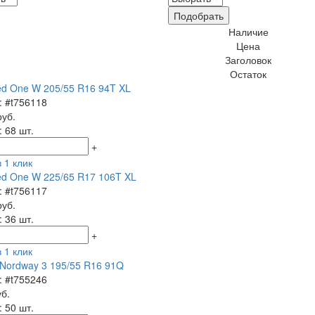
Подобрать
Наличие
Цена
Заголовок
Остаток
ed One W 205/55 R16 94T XL
: #t756118
руб.
: 68 шт.
+
 1 клик
ed One W 225/65 R17 106T XL
: #t756117
руб.
: 36 шт.
+
 1 клик
Nordway 3 195/55 R16 91Q
: #t755246
уб.
: 50 шт.